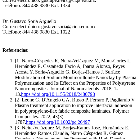
Correo electrónico: gualupe.neira@ciqa.edu.mx
Teléfono: 844 438 9830 Ext. 1334
Dr. Gustavo Soria Arguello
Correo electrónico: gustavo.soria@ciqa.edu.mx
Teléfono: 844 438 9830 Ext. 1022
Referencias:
[1] Narro-Céspedes R, Neira-Velázquez M, Mora-Cortes L,
Hernández E, Castañeda-Facio A, Ibarra-Alonso, Reyes
Acosta Y, Soria-Arguello G, Borjas‐Ramos J. Surface
Modification of Sodium Montmorillonite Nanoclay by Plasma
Polymerization and Its Effect on the Properties of Polystyrene
Nanocomposites. Journal of Nanomaterials. 2018; 1-
13.
https://doi.org/10.1155/2018/2480798
[2] Leone G, D'Angelo GA, Russo P, Ferraro P, Pagliarulo V.
Plasma treatment application to improve interfacial adhesion
in polypropylene-flax fabric composite laminates. Polymer
Composites. 2022; 43(3):
1787.
https://doi.org/10.1002/pc.26497
[3] Neira-Velázquez M, Borjas‐Ramos José, Hernández E,
Hernández‐Ramos Claudia, Narro-Céspedes R, Gámez
Francisco. Nanocomposites Prepared with High Density