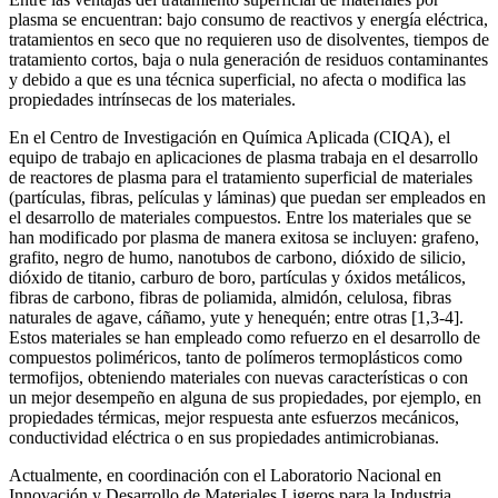
plasma se encuentran: bajo consumo de reactivos y energía eléctrica,
tratamientos en seco que no requieren uso de disolventes, tiempos de
tratamiento cortos, baja o nula generación de residuos contaminantes
y debido a que es una técnica superficial, no afecta o modifica las
propiedades intrínsecas de los materiales.
En el Centro de Investigación en Química Aplicada (CIQA), el
equipo de trabajo en aplicaciones de plasma trabaja en el desarrollo
de reactores de plasma para el tratamiento superficial de materiales
(partículas, fibras, películas y láminas) que puedan ser empleados en
el desarrollo de materiales compuestos. Entre los materiales que se
han modificado por plasma de manera exitosa se incluyen: grafeno,
grafito, negro de humo, nanotubos de carbono, dióxido de silicio,
dióxido de titanio, carburo de boro, partículas y óxidos metálicos,
fibras de carbono, fibras de poliamida, almidón, celulosa, fibras
naturales de agave, cáñamo, yute y henequén; entre otras [1,3-4].
Estos materiales se han empleado como refuerzo en el desarrollo de
compuestos poliméricos, tanto de polímeros termoplásticos como
termofijos, obteniendo materiales con nuevas características o con
un mejor desempeño en alguna de sus propiedades, por ejemplo, en
propiedades térmicas, mejor respuesta ante esfuerzos mecánicos,
conductividad eléctrica o en sus propiedades antimicrobianas.
Actualmente, en coordinación con el Laboratorio Nacional en
Innovación y Desarrollo de Materiales Ligeros para la Industria