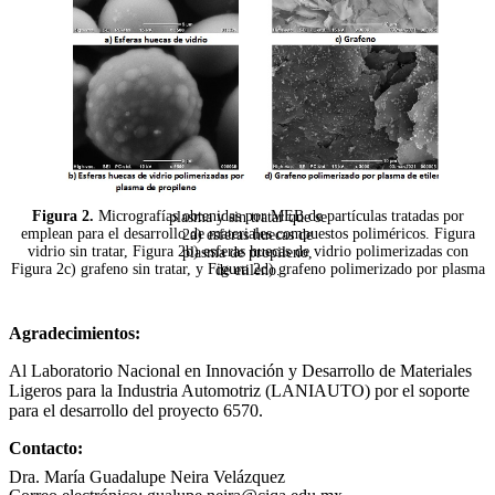
Figura 2.
Micrografías obtenidas por MEB de partículas tratadas por plasma y sin tratar que se
emplean para el desarrollo de materiales compuestos poliméricos. Figura 2a) esferas huecas de
vidrio sin tratar, Figura 2b) esferas huecas de vidrio polimerizadas con plasma de propileno,
Figura 2c) grafeno sin tratar, y Figura 2d) grafeno polimerizado por plasma de etileno.
Agradecimientos:
Al Laboratorio Nacional en Innovación y Desarrollo de Materiales
Ligeros para la Industria Automotriz (LANIAUTO) por el soporte
para el desarrollo del proyecto 6570.
Contacto:
Dra. María Guadalupe Neira Velázquez