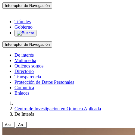
Interruptor de Navegación
Trámites
Gobierno
Interruptor de Navegación
De interés
Multimedia
Quiénes somos
Directorio
Transparencia
Protección de Datos Personales
Comunica
Enlaces
Centro de Investigación en Química Aplícada
De Interés
Aa+
Aa-