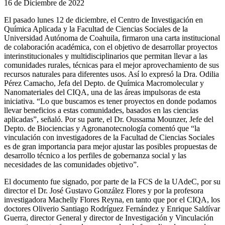
16 de Diciembre de 2022
El pasado lunes 12 de diciembre, el Centro de Investigación en
Química Aplicada y la Facultad de Ciencias Sociales de la
Universidad Autónoma de Coahuila, firmaron una carta institucional
de colaboración académica, con el objetivo de desarrollar proyectos
interinstitucionales y multidisciplinarios que permitan llevar a las
comunidades rurales, técnicas para el mejor aprovechamiento de sus
recursos naturales para diferentes usos. Así lo expresó la Dra. Odilia
Pérez Camacho, Jefa del Depto. de Química Macromolecular y
Nanomateriales del CIQA, una de las áreas impulsoras de esta
iniciativa. “Lo que buscamos es tener proyectos en donde podamos
llevar beneficios a estas comunidades, basados en las ciencias
aplicadas”, señaló. Por su parte, el Dr. Oussama Mounzer, Jefe del
Depto. de Biociencias y Agronanotecnología comentó que “la
vinculación con investigadores de la Facultad de Ciencias Sociales
es de gran importancia para mejor ajustar las posibles propuestas de
desarrollo técnico a los perfiles de gobernanza social y las
necesidades de las comunidades objetivo”.
El documento fue signado, por parte de la FCS de la UAdeC, por su
director el Dr. José Gustavo González Flores y por la profesora
investigadora Machelly Flores Reyna, en tanto que por el CIQA, los
doctores Oliverio Santiago Rodríguez Fernández y Enrique Saldívar
Guerra, director General y director de Investigación y Vinculación